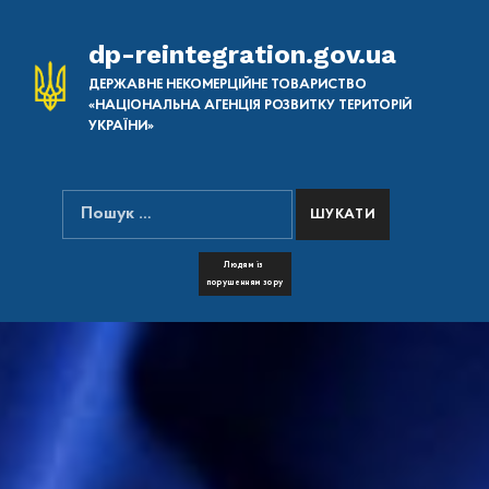
dp-reintegration.gov.ua
ДЕРЖАВНЕ НЕКОМЕРЦІЙНЕ ТОВАРИСТВО
«НАЦІОНАЛЬНА АГЕНЦІЯ РОЗВИТКУ ТЕРИТОРІЙ
УКРАЇНИ»
Пошук:
ПОШУК НА САЙТІ
FONT RESIZER
Людям із
порушенням зору