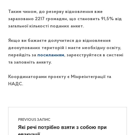
Таким чином, до резерву відновлення вже
зараховано 2217 громадян, що становить 91,5% від
загальної кількості поданих анкет.
Якщо ви бажаєте долучитися до відновлення
деокупованих територій і маєте необхідну освіту,
перейдіть за
посиланням
, зареєструйтеся в системі
та заповніть анкету.
Координаторами проєкту є Мінреінтеграції та
НАДС.
Навігація записів
Skip back to main navigation
PREVIOUS ЗАПИС
Які речі потрібно взяти з собою при
евакуації