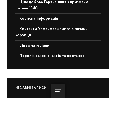
Цілодобова Гаряча лінія з кризових
питань 1548
Корисна інформація
Контакти Уповноваженого з питань
корупції
Відеоматеріали
Перелік законів, актів та постанов
НЕДАВНІ ЗАПИСИ
Menu
Понад 3 500 ветеранів та ВПО з ТОТ
отримають житлову підтримку: БРРЄ
схвалив для України €140 млн