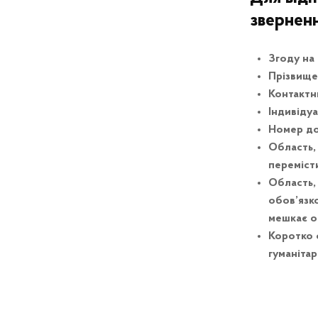
звернен
Згоду на
Прізвище,
Контактн
Індивідуа
Номер дов
Область,
переміст
Область,
обов’язк
мешкає о
Коротко 
гуманіта
Skip back to main navigation