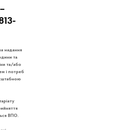
 –
813-
на надання
юдини та
їни та/або
ем і потреб
масштабною
таріату
рийняття
ться ВПО.