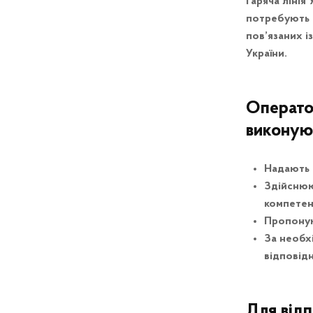
Гаряча лінія
потребують к
пов’язаних 
України.
Оператор
виконуют
Надають к
Здійснюю
компетенц
Пропоную
За необх
відповід
Для відп