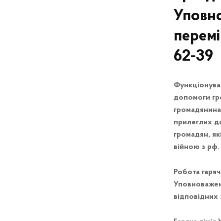
Уповно
перемі
62-39
Функціонуван
допомоги гро
громадянина
прилеглих до
громадян, як
війною з рф.
Робота гаряч
Уповноважен
відповідних 