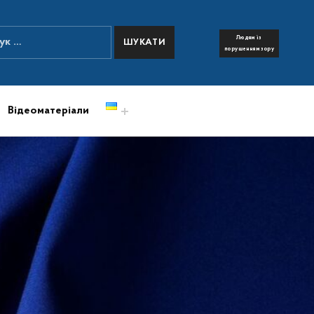
:
Людям із
FONT RESIZER
порушенням зору
Відеоматеріали