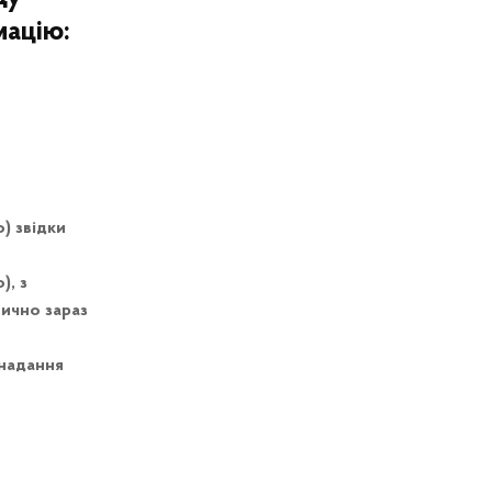
мацію:
) звідки
), з
тично зараз
енадання