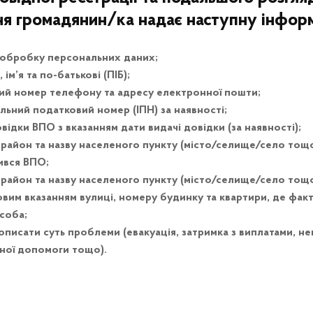
ня громадянин/ка надає наступну інфор
 обробку персональних даних;
 ім’я та по-батькові (ПІБ);
ий номер телефону та адресу електронної пошти;
льний податковий номер (ІПН) за наявності;
ідки ВПО з вказанням дати видачі довідки (за наявності);
 район та назву населеного пункту (місто/селище/село тощо
ився ВПО;
 район та назву населеного пункту (місто/селище/село тощо
овим вказанням вулиці, номеру будинку та квартири, де фак
соба;
описати суть проблеми (евакуація, затримка з виплатами, н
рної допомоги тощо).