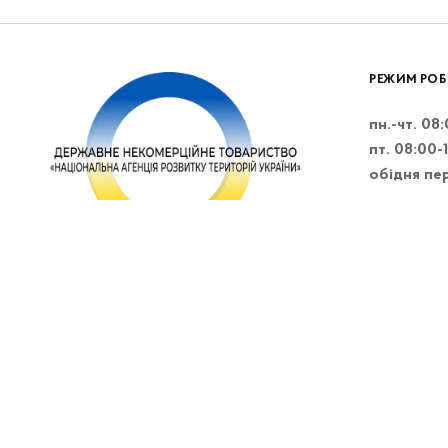
РЕЖИМ РОБ
пн.-чт. 08
пт. 08:00-
обідня пер
м.Київ, бульвар Лесі
Українки 26 А