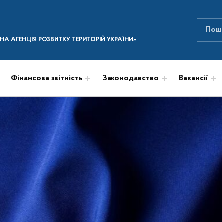
Пошук
ПОШУК НА САЙТІ
А АГЕНЦІЯ РОЗВИТКУ ТЕРИТОРІЙ УКРАЇНИ»
Фінансова звітність
Законодавство
Вакансії