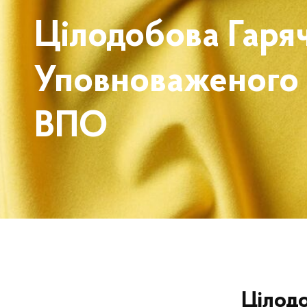
Цілодобова Гаряч
Уповноваженого 
ВПО
Цілодо