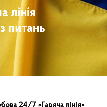
а лінія
з питань
бова 24/7 «Гаряча лінія»