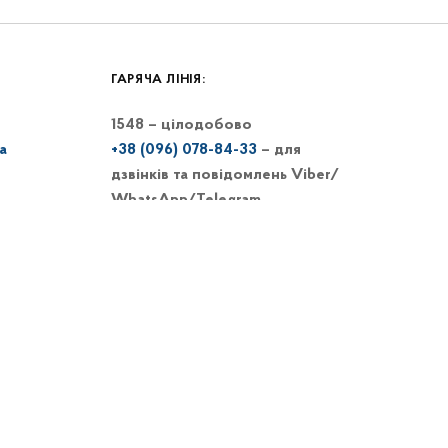
ГАРЯЧА ЛІНІЯ:
1548 – цілодобово
a
+38 (096) 078-84-33
– для
дзвінків та повідомлень Viber/
WhatsApp/Telegram
Чат-бот у Telegram
@1548_MinRe_bot
Електронна пошта:
1548@dp-
reintegration.gov.ua
Вебпортал
гарячої лінії 1548
+38 (066) 813-62-39
–