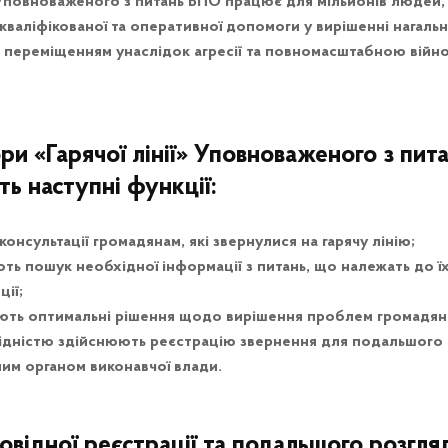
 Уповноваженого з питань ВПО працює для мільйонів людей, 
валіфікованої та оперативної допомоги у вирішенні нагальн
із переміщенням унаслідок агресії та повномасштабною вій
и «Гарячої лінії» Уповноваженого з пит
ь наступні функції:
онсультації громадянам, які звернулися на гарячу лінію;
ть пошук необхідної інформації з питань, що належать до їх
ії;
ть оптимальні рішення щодо вирішення проблем громадян
ідністю здійснюють реєстрацію звернення для подальшого
ним органом виконавчої влади.
овідної реєстрації та подальшого розгля