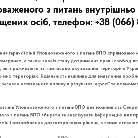
важеного з питань внутрішньо
щених осіб, телефон: +38 (066) 
ня гарячої лінії Уповноваженого з питань ВПО спрямовано 
мадянам, а також аналіз стану дотримання прав і свобод л
, які проживають на тимчасово окупованих територіях Укра
 них територіях. Її діяльність важлива для виявлення пробл
і зазнали негативного впливу в результаті агресії та повно
ої лінії Уповноваженого з питань ВПО дає можливість Секре
ого з питань ВПО збирати та аналізувати інформацію для п
змін і розроблення довгострокових рішень, з якими стикаю