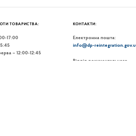
ОТИ ТОВАРИСТВА:
КОНТАКТИ:
:00-17:00
Електронна пошта:
15:45
info@dp-reintegration.gov.u
ерва – 12:00-12:45
Відділ документального
забезпечення:
+38 (093) 367-83-66
+38 (044) 248-15-48