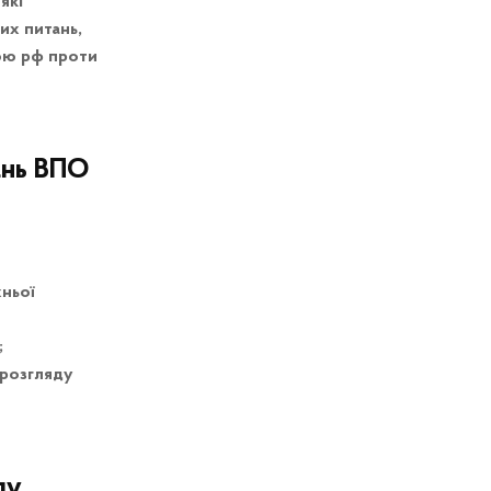
які
их питань,
ною рф проти
ань ВПО
ньої
;
 розгляду
ду