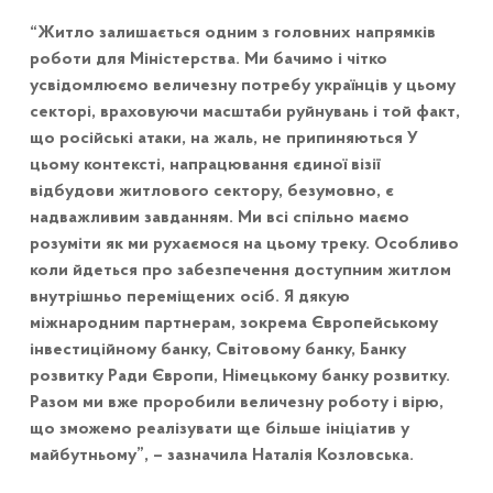
“Житло залишається одним з головних напрямків
роботи для Міністерства. Ми бачимо і чітко
усвідомлюємо величезну потребу українців у цьому
секторі, враховуючи масштаби руйнувань і той факт,
що російські атаки, на жаль, не припиняються У
цьому контексті, напрацювання єдиної візії
відбудови житлового сектору, безумовно, є
надважливим завданням. Ми всі спільно маємо
розуміти як ми рухаємося на цьому треку. Особливо
коли йдеться про забезпечення доступним житлом
внутрішньо переміщених осіб. Я дякую
міжнародним партнерам, зокрема Європейському
інвестиційному банку, Світовому банку, Банку
розвитку Ради Європи, Німецькому банку розвитку.
Разом ми вже проробили величезну роботу і вірю,
що зможемо реалізувати ще більше ініціатив у
майбутньому”, – зазначила Наталія Козловська.