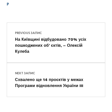
p
Навігація записів
Skip back to main navigation
PREVIOUS ЗАПИС
На Київщині відбудовано 70% усіх
пошкоджених обʼєктів, – Олексій
Кулеба
NEXT ЗАПИС
Схвалено ще 14 проєктів у межах
Програми відновлення України III