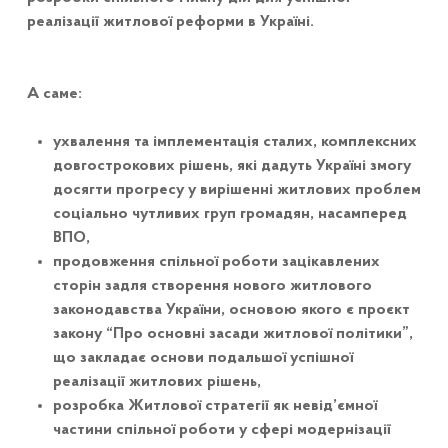
реалізації житлової реформи в Україні.
А саме:
ухвалення та імплементація сталих, комплексних
довгострокових рішень, які дадуть Україні змогу
досягти прогресу у вирішенні житлових проблем
соціально чутливих груп громадян, насамперед
ВПО,
продовження спільної роботи зацікавлених
сторін задля створення нового житлового
законодавства України, основою якого є проєкт
закону “Про основні засади житлової політики”,
що закладає основи подальшої успішної
реалізації житлових рішень,
розробка Житлової стратегії як невід’ємної
частини спільної роботи у сфері модернізації