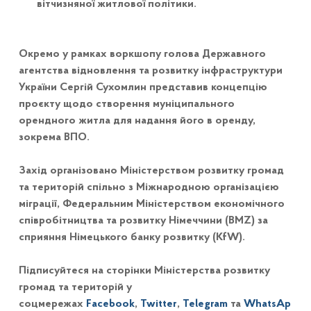
вітчизняної житлової політики.
Окремо у рамках воркшопу голова Державного
агентства відновлення та розвитку інфраструктури
України Сергій Сухомлин представив концепцію
проєкту щодо створення муніципального
орендного житла для надання його в оренду,
зокрема ВПО.
Захід організовано Міністерством розвитку громад
та територій спільно з Міжнародною організацією
міграції, Федеральним Міністерством економічного
співробітництва та розвитку Німеччини (BMZ) за
сприяння Німецького банку розвитку (KfW).
Підписуйтеся на сторінки Міністерства розвитку
громад та територій у
соцмережах
Facebook
,
Twitter
,
Telegram
та
WhatsAp