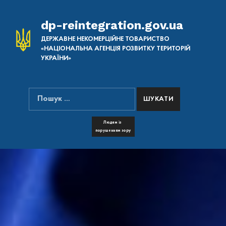
dp-reintegration.gov.ua
ДЕРЖАВНЕ НЕКОМЕРЦІЙНЕ ТОВАРИСТВО
«НАЦІОНАЛЬНА АГЕНЦІЯ РОЗВИТКУ ТЕРИТОРІЙ
УКРАЇНИ»
Пошук:
ПОШУК НА САЙТІ
FONT RESIZER
Людям із
порушенням зору