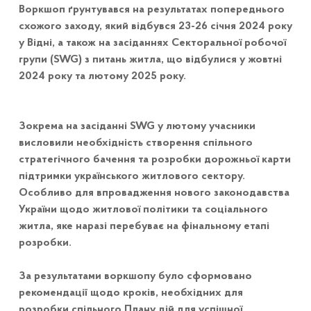
Воркшоп ґрунтувався на результатах попереднього
схожого заходу, який відбувся 23-26 січня 2024 року
у Відні, а також на засіданнях Секторальної робочої
групи (SWG) з питань житла, що відбулися у жовтні
2024 року та лютому 2025 року.
Зокрема на засіданні SWG у лютому учасники
висловили необхідність створення спільного
стратегічного бачення та розробки дорожньої карти
підтримки українського житлового сектору.
Особливо для впровадження нового законодавства
України щодо житлової політики та соціального
житла, яке наразі перебуває на фінальному етапі
розробки.
За результатами воркшопу було сформовано
рекомендації щодо кроків, необхідних для
розробки спільного Плану дій для успішної