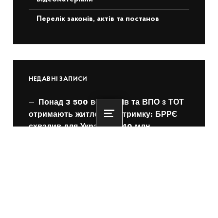
Перелік законів, актів та постанов
НЕДАВНІ ЗАПИСИ
Понад 3 500 ветеранів та ВПО з ТОТ
отримають житлову підтримку: БРРЄ
Menu
схвалив для України €140 млн
22.06.2026
Олексій Кулеба: Вже 3000 родин
придбали житло завдяки житловим
ваучерам для ВПО з ТОТ
22.06.2026
єОселя для ВПО з ТОТ за програмою