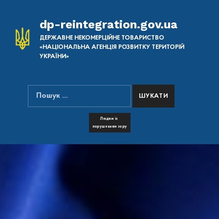
dp-reintegration.gov.ua
ДЕРЖАВНЕ НЕКОМЕРЦІЙНЕ ТОВАРИСТВО
«НАЦІОНАЛЬНА АГЕНЦІЯ РОЗВИТКУ ТЕРИТОРІЙ
УКРАЇНИ»
Пошук:
ПОШУК НА САЙТІ
FONT RESIZER
Людям із
порушенням зору