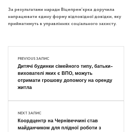
За результатами наради Віцепрем’єрка доручила
напрацювати єдину форму відповідної довідки, яку
прийматимуть в управліннях соціального захисту.
Навігація записів
Skip back to main navigation
PREVIOUS ЗАПИС
Дитячі будинки сімейного типу, батьки-
вихователі яких є ВПО, можуть
отримати грошову допомогу на оренду
житла
NEXT ЗАПИС
Коордцентр на Чернівеччині став
майданчиком для плідної роботи з