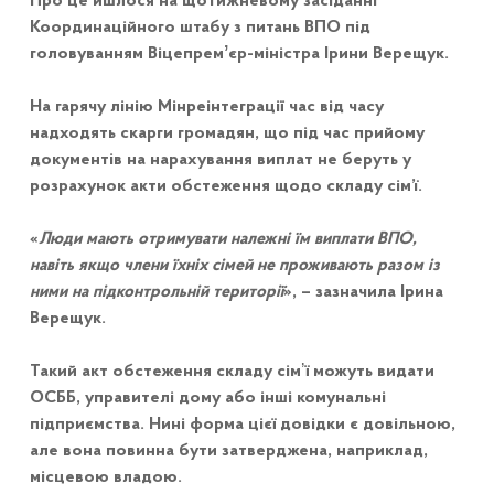
Про це йшлося на щотижневому засіданні
Координаційного штабу з питань ВПО під
головуванням Віцепремʼєр-міністра Ірини Верещук.
На гарячу лінію Мінреінтеграції час від часу
надходять скарги громадян, що під час прийому
документів на нарахування виплат не беруть у
розрахунок акти обстеження щодо складу сім’ї.
«
Люди мають отримувати належні їм виплати ВПО,
навіть якщо члени їхніх сімей не проживають разом із
ними на підконтрольній території
», – зазначила Ірина
Верещук.
Такий акт обстеження складу сімʼї можуть видати
ОСББ, управителі дому або інші комунальні
підприємства. Нині форма цієї довідки є довільною,
але вона повинна бути затверджена, наприклад,
місцевою владою.