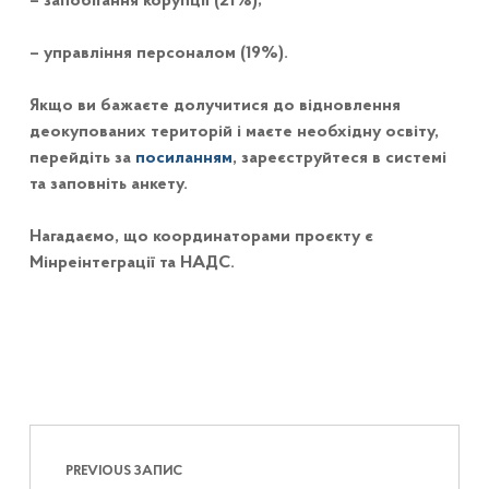
– запобігання корупції (21%);
– управління персоналом (19%).
Якщо ви бажаєте долучитися до відновлення
деокупованих територій і маєте необхідну освіту,
перейдіть за
посиланням
, зареєструйтеся в системі
та заповніть анкету.
Нагадаємо, що координаторами проєкту є
Мінреінтеграції та НАДС.
Навігація записів
Skip back to main navigation
PREVIOUS ЗАПИС