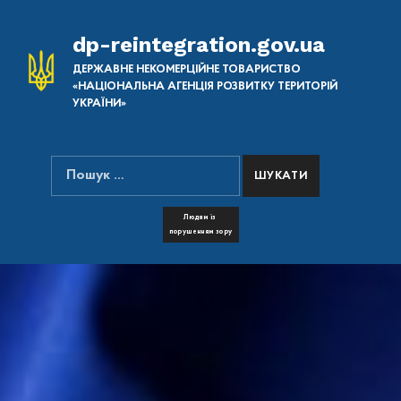
dp-reintegration.gov.ua
ДЕРЖАВНЕ НЕКОМЕРЦІЙНЕ ТОВАРИСТВО
«НАЦІОНАЛЬНА АГЕНЦІЯ РОЗВИТКУ ТЕРИТОРІЙ
УКРАЇНИ»
Пошук:
ПОШУК НА САЙТІ
FONT RESIZER
Людям із
порушенням зору