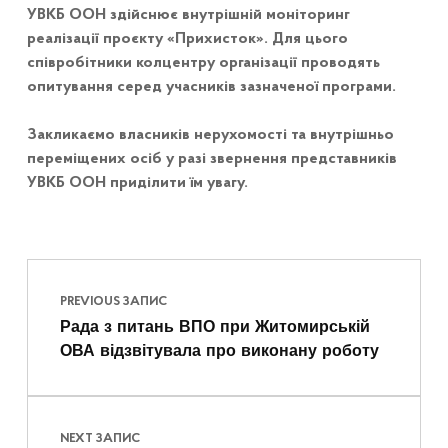
УВКБ ООН здійснює внутрішній моніторинг
реалізації проєкту «Прихисток». Для цього
співробітники колцентру організації проводять
опитування серед учасників зазначеної програми.
Закликаємо власників нерухомості та внутрішньо
переміщених осіб у разі звернення представників
УВКБ ООН приділити їм увагу.
Навігація записів
Skip back to main navigation
PREVIOUS ЗАПИС
Рада з питань ВПО при Житомирській
ОВА відзвітувала про виконану роботу
NEXT ЗАПИС