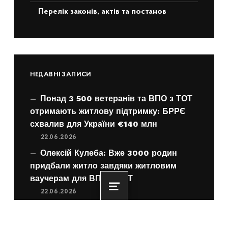
Перелік законів, актів та постанов
НЕДАВНІ ЗАПИСИ
Понад 3 500 ветеранів та ВПО з ТОТ
отримають житлову підтримку: БРРЄ
схвалив для України €140 млн
22.06.2026
Олексій Кулеба: Вже 3000 родин
придбали житло завдяки житловим
ваучерам для ВПО з ТОТ
22.06.2026
Menu
єОселя для ВПО з ТОТ за програмою
єВідновлення: схвалено зміни