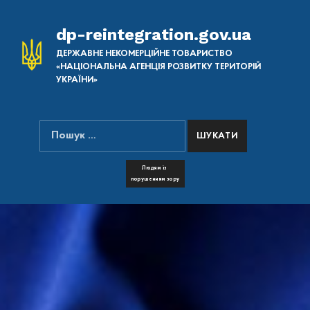
dp-reintegration.gov.ua
ДЕРЖАВНЕ НЕКОМЕРЦІЙНЕ ТОВАРИСТВО
«НАЦІОНАЛЬНА АГЕНЦІЯ РОЗВИТКУ ТЕРИТОРІЙ
УКРАЇНИ»
Пошук:
ПОШУК НА САЙТІ
FONT RESIZER
Людям із
порушенням зору