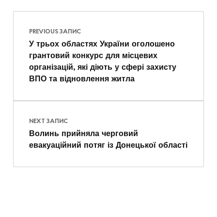
Навігація записів
Skip back to main navigation
PREVIOUS ЗАПИС
У трьох областях України оголошено
грантовий конкурс для місцевих
організацій, які діють у сфері захисту
ВПО та відновлення житла
NEXT ЗАПИС
Волинь прийняла черговий
евакуаційний потяг із Донецької області