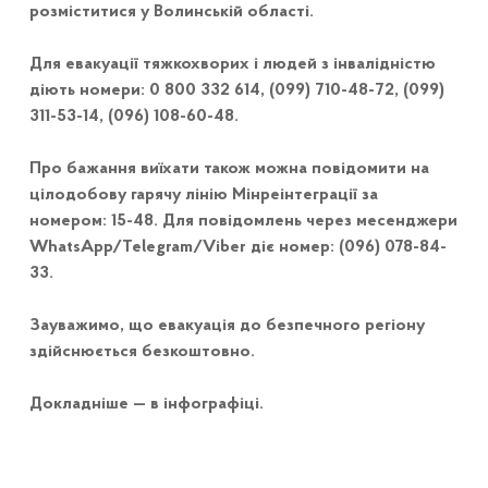
розміститися у Волинській області.
Для евакуації тяжкохворих і людей з інвалідністю
діють номери: 0 800 332 614, (099) 710-48-72, (099)
311-53-14, (096) 108-60-48.
Про бажання виїхати також можна повідомити на
цілодобову гарячу лінію Мінреінтеграції за
номером: 15-48. Для повідомлень через месенджери
WhatsApp/Telegram/Viber діє номер: (096) 078-84-
33.
Зауважимо, що евакуація до безпечного регіону
здійснюється безкоштовно.
Докладніше — в інфографіці.