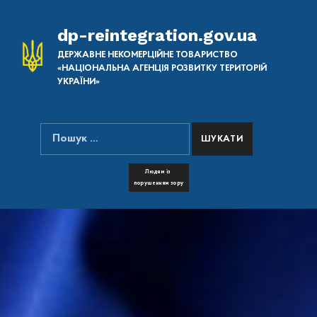
dp-reintegration.gov.ua
ДЕРЖАВНЕ НЕКОМЕРЦІЙНЕ ТОВАРИСТВО
«НАЦІОНАЛЬНА АГЕНЦІЯ РОЗВИТКУ ТЕРИТОРІЙ
УКРАЇНИ»
Пошук:
ПОШУК НА САЙТІ
FONT RESIZER
Людям із
порушенням зору