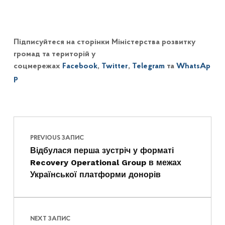
Підписуйтеся на сторінки Міністерства розвитку
громад та територій у
соцмережах
Facebook
,
Twitter
,
Telegram
та
WhatsAp
p
Навігація записів
Skip back to main navigation
PREVIOUS ЗАПИС
Відбулася перша зустріч у форматі
Recovery Operational Group в межах
Української платформи донорів
NEXT ЗАПИС