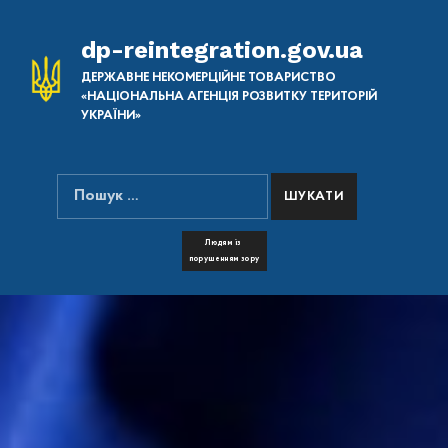
dp-reintegration.gov.ua
ДЕРЖАВНЕ НЕКОМЕРЦІЙНЕ ТОВАРИСТВО
«НАЦІОНАЛЬНА АГЕНЦІЯ РОЗВИТКУ ТЕРИТОРІЙ
УКРАЇНИ»
Пошук:
ПОШУК НА САЙТІ
FONT RESIZER
Людям із
порушенням зору