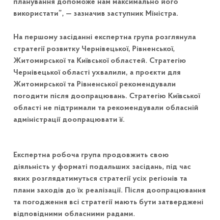
планування допоможе нам максимально його
використати”, — зазначив заступник Міністра.
На першому засіданні експертна група розглянула
стратегії розвитку Чернівецької, Рівненської,
Житомирської та Київської областей. Стратегію
Чернівецької області ухвалили, а проєкти для
Житомирської та Рівненської рекомендували
погодити після доопрацювань. Стратегію Київської
області не підтримали та рекомендували обласній
адміністрації доопрацювати її.
Експертна робоча група продовжить свою
діяльність у форматі подальших засідань, під час
яких розглядатимуться стратегії усіх регіонів та
плани заходів до їх реалізації. Після доопрацювання
та погодження всі стратегії мають бути затверджені
відповідними обласними радами.