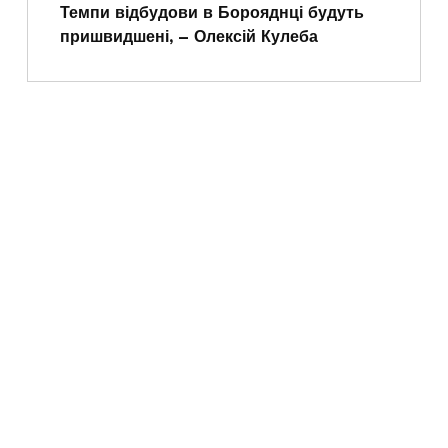
Темпи відбудови в Борояднці будуть
пришвидшені, – Олексій Кулеба