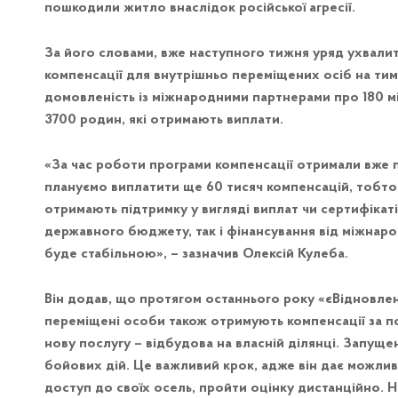
пошкодили житло внаслідок російської агресії.
За його словами, вже наступного тижня уряд ухвалит
компенсації для внутрішньо переміщених осіб на ти
домовленість із міжнародними партнерами про 180 мі
3700 родин, які отримають виплати.
«За час роботи програми компенсації отримали вже п
плануємо виплатити ще 60 тисяч компенсацій, тобто р
отримають підтримку у вигляді виплат чи сертифікаті
державного бюджету, так і фінансування від міжнаро
буде стабільною», – зазначив Олексій Кулеба.
Він додав, що протягом останнього року «єВідновле
переміщені особи також отримують компенсації за 
нову послугу – відбудова на власній ділянці. Запущ
бойових дій. Це важливий крок, адже він дає можлив
доступ до своїх осель, пройти оцінку дистанційно. 