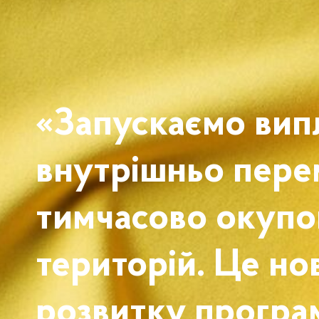
«Запускаємо вип
внутрішньо пере
тимчасово окупо
територій. Це но
розвитку програ