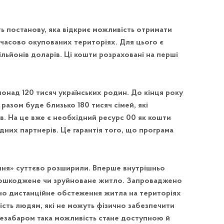
ь постанову, яка відкриє можливість отримати
мчасово окупованих територіях. Для цього є
льйонів доларів. Ці кошти розраховані на перші
онад 120 тисяч українських родин. До кінця року
азом буде близько 180 тисяч сімей, які
в. На це вже є необхідний ресурс 00 як кошти
дних партнерів. Це гарантія того, що програма
ння» суттєво розширили. Вперше внутрішньо
пошкоджене чи зруйноване житло. Запроваджено
ено дистанційне обстеження житла на територіях
ість людям, які не можуть фізично забезпечити
Незабаром така можливість стане доступною й