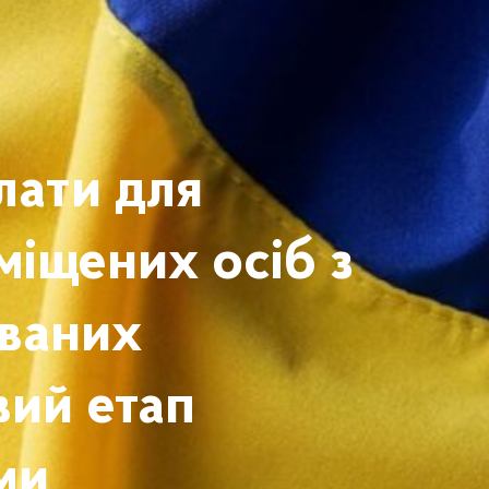
лати для
міщених осіб з
ваних
вий етап
ми