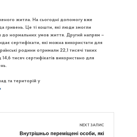
еного житла. На сьогодні допомогу вже
да гривень. Це ті кошти, які люди змогли
я до нормальних умов життя. Другий напрям –
идає сертифікати, які можна використати для
країнські родини отримали 22,1 тисячі таких
д 14,6 тисяч сертифікатів використано для
нь.
ад та територій у
p
NEXT ЗАПИС
Внутрішньо переміщені особи, які