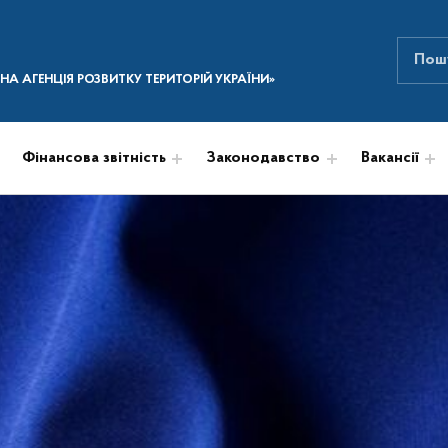
Пошук
ПОШУК НА САЙТІ
А АГЕНЦІЯ РОЗВИТКУ ТЕРИТОРІЙ УКРАЇНИ»
Фінансова звітність
Законодавство
Вакансії