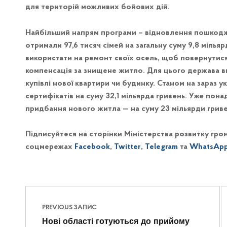
для територій можливих бойових дій.
Найбільший напрям програми – відновлення пошкодж
отримали 97,6 тисяч сімей на загальну суму 9,8 мільяр
використати на ремонт своїх осель, щоб повернутис
компенсація за знищене житло. Для цього держава в
купівлі нової квартири чи будинку. Станом на зараз у
сертифікатів на суму 32,1 мільярда гривень. Уже пона
придбання нового житла — на суму 23 мільярди гриве
Підписуйтеся на сторінки Міністерства розвитку гром
соцмережах
Facebook
,
Twitter
,
Telegram
та
WhatsAp
Навігація записів
Skip back to main navigation
PREVIOUS ЗАПИС
Нові області готуються до прийому