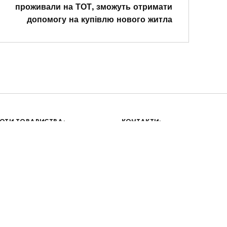
проживали на ТОТ, зможуть отримати
допомогу на купівлю нового житла
ОТИ ТОВАРИСТВА:
КОНТАКТИ:
:00-17:00
Електронна пошта:
15:45
info@dp-reintegration.gov.u
ерва – 12:00-12:45
Відділ документального
забезпечення:
+38 (093) 367-83-66
+38 (044) 248-15-48