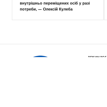
внутрішньо переміщених осіб у разі
потреби, — Олексій Кулеба
РЕЖИМ РОБ
пн.-чт. 08
пт. 08:00-
обідня пер