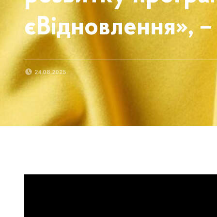
єВідновлення», –
POSTED ON:
24.08.2025