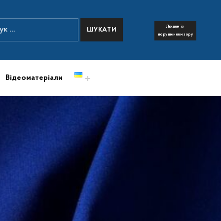
:
Людям із
FONT RESIZER
порушенням зору
Відеоматеріали