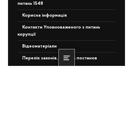
питань 1548
Корисна інформація
Контакти Уповноваженого з питань
корупції
Відеоматеріали
Перелік законів, актів та постанов
Menu
НЕДАВНІ ЗАПИСИ
Понад 3 500 ветеранів та ВПО з ТОТ
отримають житлову підтримку: БРРЄ
схвалив для України €140 млн
22.06.2026