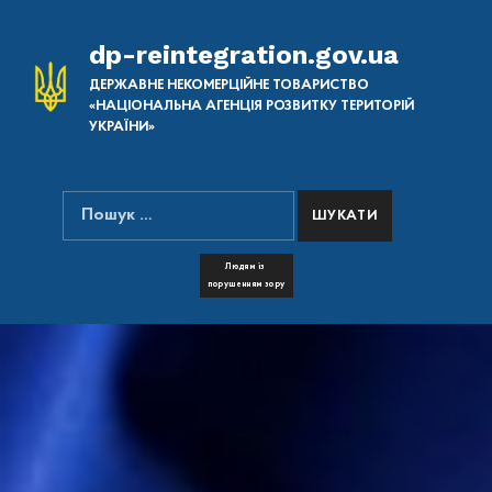
dp-reintegration.gov.ua
ДЕРЖАВНЕ НЕКОМЕРЦІЙНЕ ТОВАРИСТВО
«НАЦІОНАЛЬНА АГЕНЦІЯ РОЗВИТКУ ТЕРИТОРІЙ
УКРАЇНИ»
Пошук:
ПОШУК НА САЙТІ
FONT RESIZER
Людям із
порушенням зору