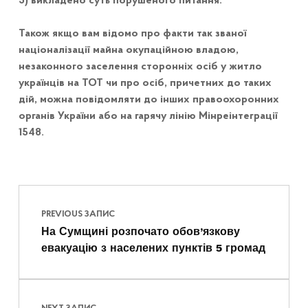
3) викладено суть порушеного питання.
Також якщо вам відомо про факти так званої
націоналізації майна окупаційною владою,
незаконного заселення сторонніх осіб у житло
українців на ТОТ чи про осіб, причетних до таких
дій, можна повідомляти до інших правоохоронних
органів України або на гарячу лінію Мінреінтеграції
1548.
Навігація записів
Skip back to main navigation
PREVIOUS ЗАПИС
На Сумщині розпочато обов’язкову
евакуацію з населених пунктів 5 громад