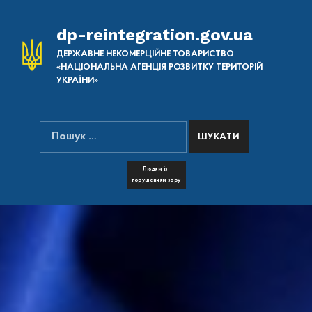
dp-reintegration.gov.ua
ДЕРЖАВНЕ НЕКОМЕРЦІЙНЕ ТОВАРИСТВО
«НАЦІОНАЛЬНА АГЕНЦІЯ РОЗВИТКУ ТЕРИТОРІЙ
УКРАЇНИ»
Пошук:
ПОШУК НА САЙТІ
FONT RESIZER
Людям із
порушенням зору