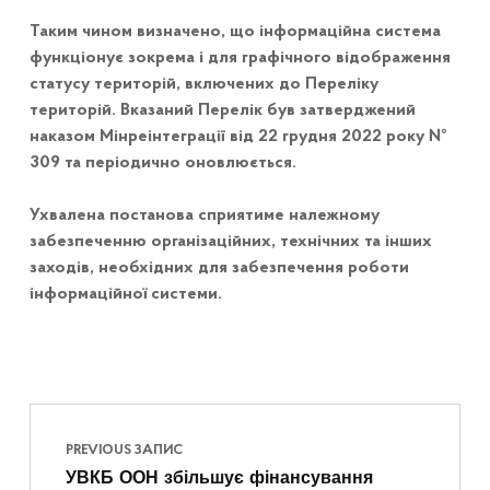
Таким чином визначено, що інформаційна система
функціонує зокрема і для графічного відображення
статусу територій, включених до Переліку
територій. Вказаний Перелік був затверджений
наказом Мінреінтеграції від 22 грудня 2022 року №
309 та періодично оновлюється.
Ухвалена постанова сприятиме належному
забезпеченню організаційних, технічних та інших
заходів, необхідних для забезпечення роботи
інформаційної системи.
Навігація записів
Skip back to main navigation
PREVIOUS ЗАПИС
УВКБ ООН збільшує фінансування