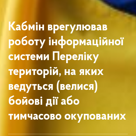
Кабмін врегулював
роботу інформаційної
системи Переліку
територій, на яких
ведуться (велися)
бойові дії або
тимчасово окупованих