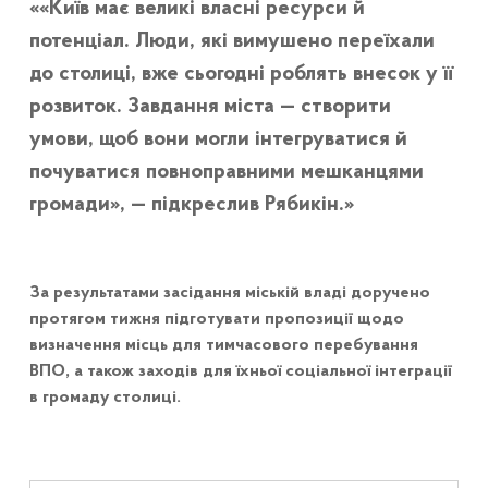
«Київ має великі власні ресурси й
потенціал. Люди, які вимушено переїхали
до столиці, вже сьогодні роблять внесок у її
розвиток. Завдання міста — створити
умови, щоб вони могли інтегруватися й
почуватися повноправними мешканцями
громади», — підкреслив Рябикін.
За результатами засідання міській владі доручено
протягом тижня підготувати пропозиції щодо
визначення місць для тимчасового перебування
ВПО, а також заходів для їхньої соціальної інтеграції
в громаду столиці.
Навігація записів
Skip back to main navigation