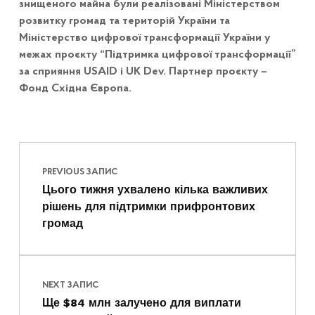
знищеного майна були реалізовані Міністерством
розвитку громад та територій України та
Міністерство цифрової трансформації України у
межах проєкту “Підтримка цифрової трансформації”
за сприяння USAID і UK Dev. Партнер проєкту –
Фонд Східна Європа.
Навігація записів
Skip back to main navigation
PREVIOUS ЗАПИС
Цього тижня ухвалено кілька важливих
рішень для підтримки прифронтових
громад
NEXT ЗАПИС
Ще $84 млн залучено для виплати