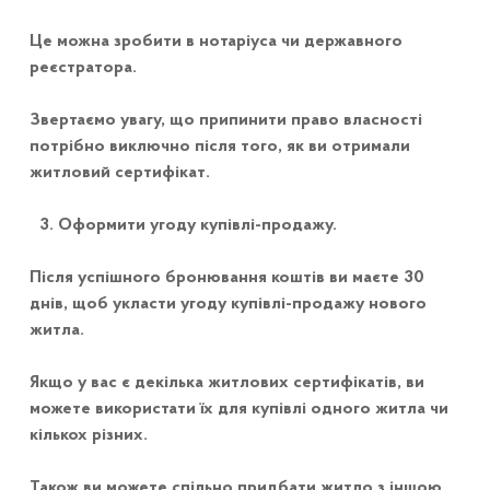
Це можна зробити в нотаріуса чи державного
реєстратора.
Звертаємо увагу, що припинити право власності
потрібно виключно після того, як ви отримали
житловий сертифікат.
Оформити угоду купівлі-продажу.
Після успішного бронювання коштів ви маєте 30
днів, щоб укласти угоду купівлі-продажу нового
житла.
Якщо у вас є декілька житлових сертифікатів, ви
можете використати їх для купівлі одного житла чи
кількох різних.
Також ви можете спільно придбати житло з іншою