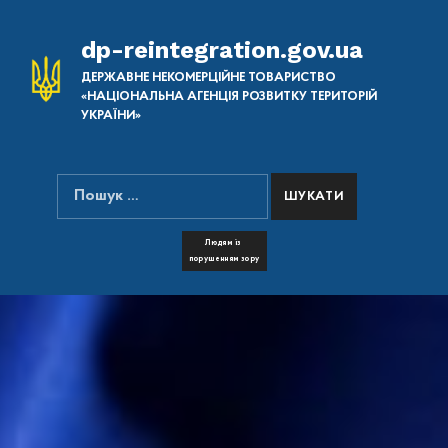
dp-reintegration.gov.ua
ДЕРЖАВНЕ НЕКОМЕРЦІЙНЕ ТОВАРИСТВО
«НАЦІОНАЛЬНА АГЕНЦІЯ РОЗВИТКУ ТЕРИТОРІЙ
УКРАЇНИ»
Пошук:
ПОШУК НА САЙТІ
FONT RESIZER
Людям із
порушенням зору