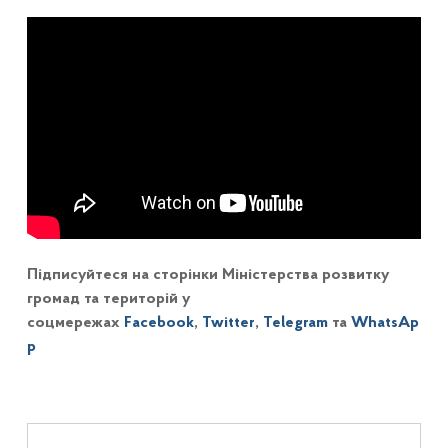
Підписуйтеся на сторінки Міністерства розвитку
громад та територій у
соцмережах
Facebook
,
Twitter
,
Telegram
та
WhatsAp
p
Навігація записів
Skip back to main navigation