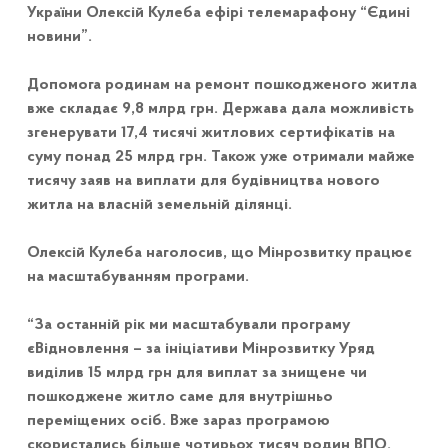
України Олексій Кулеба ефірі телемарафону “Єдині
новини”.
Допомога родинам на ремонт пошкодженого житла
вже складає 9,8 млрд грн. Держава дала можливість
згенерувати 17,4 тисячі житлових сертифікатів на
суму понад 25 млрд грн. Також уже отримали майже
тисячу заяв на виплати для будівництва нового
житла на власній земельній ділянці.
Олексій Кулеба наголосив, що Мінрозвитку працює
на масштабуванням програми.
“За останній рік ми масштабували програму
єВідновлення – за ініціативи Мінрозвитку Уряд
виділив 15 млрд грн для виплат за знищене чи
пошкоджене житло саме для внутрішньо
переміщених осіб. Вже зараз програмою
скористались більше чотирьох тисяч родин ВПО.