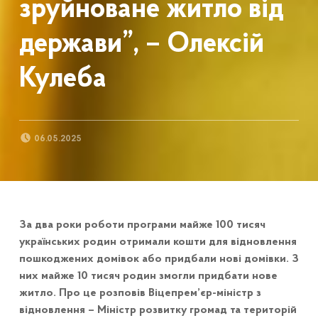
зруйноване житло від
держави”, – Олексій
Кулеба
POSTED ON:
06.05.2025
За два роки роботи програми майже 100 тисяч
українських родин отримали кошти для відновлення
пошкоджених домівок або придбали нові домівки. З
них майже 10 тисяч родин змогли придбати нове
житло. Про це розповів Віцепрем’єр-міністр з
відновлення – Міністр розвитку громад та територій