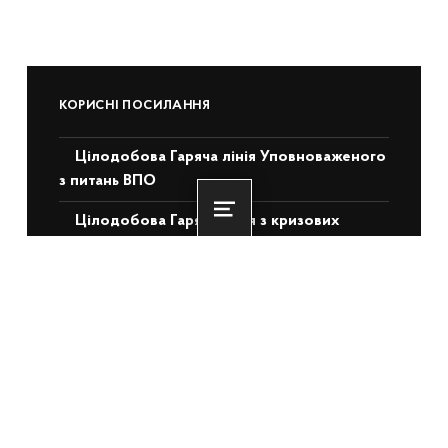
КОРИСНІ ПОСИЛАННЯ
Цілодобова Гаряча лінія Уповноваженого
з питань ВПО
Цілодобова Гаряча лінія з кризових
Menu
питань 1548
Корисна інформація
Контакти Уповноваженого з питань
корупції
Відеоматеріали
Перелік законів, актів та постанов