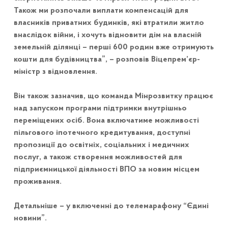
Також ми розпочали виплати компенсацій для
власників приватних будинків, які втратили житло
внаслідок війни, і хочуть відновити дім на власній
земельній ділянці – перші 600 родин вже отримують
кошти для будівництва”, – розповів Віцепрем’єр-
міністр з відновлення.
Він також зазначив, що команда Мінрозвитку працює
над запуском програми підтримки внутрішньо
переміщених осіб. Вона включатиме можливості
пільгового іпотечного кредитування, доступні
пропозиції до освітніх, соціальних і медичних
послуг, а також створення можливостей для
підприємницької діяльності ВПО за новим місцем
проживання.
Детальніше – у включенні до телемарафону “Єдині
новини”.