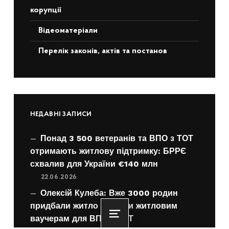
корупції
Відеоматеріали
Перелік законів, актів та постанов
НЕДАВНІ ЗАПИСИ
Понад 3 500 ветеранів та ВПО з ТОТ
отримають житлову підтримку: БРРЄ
схвалив для України €140 млн
22.06.2026
Олексій Кулеба: Вже 3000 родин
придбали житло завдяки житловим
ваучерам для ВПО з ТОТ
Menu