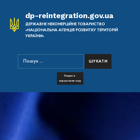
dp-reintegration.gov.ua
ДЕРЖАВНЕ НЕКОМЕРЦІЙНЕ ТОВАРИСТВО
«НАЦІОНАЛЬНА АГЕНЦІЯ РОЗВИТКУ ТЕРИТОРІЙ
УКРАЇНИ»
Пошук:
ПОШУК НА САЙТІ
FONT RESIZER
Людям із
порушенням зору