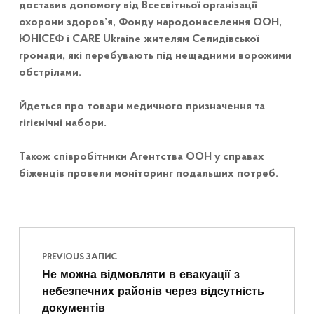
доставив допомогу від Всесвітньої організації
охорони здоров’я, Фонду народонаселення ООН,
ЮНІСЕФ і CARE Ukraine жителям Селидівської
громади, які перебувають під нещадними ворожими
обстрілами.
Йдеться про товари медичного призначення та
гігієнічні набори.
Також співробітники Агентства ООН у справах
біженців провели моніторинг подальших потреб.
Навігація записів
Skip back to main navigation
PREVIOUS ЗАПИС
Не можна відмовляти в евакуації з
небезпечних районів через відсутність
документів