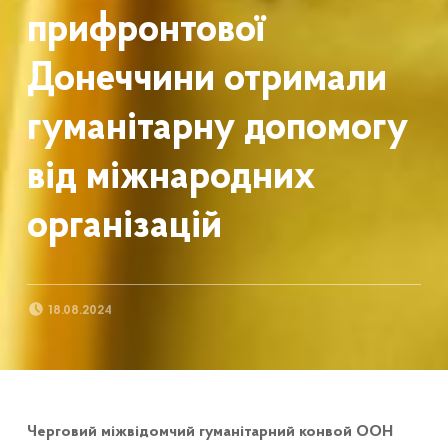
прифронтової
Донеччини отримали
гуманітарну допомогу
від міжнародних
організацій
POSTED ON:
18.08.2024
Черговий міжвідомчий гуманітарний конвой ООН