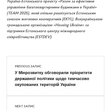
Україно-Естонського проєкту «Разом за ефективне
управління багатоквартирними будинками в Україні»
(TEAM 2025), який спільно реалізується Естонським
союзом житлових кооперативів (EKYL), Всеукраїнською
громадською організацією «Housing Ukraine» за
підтримки Естонського центру міжнародного
співробітництва (ESTDEV).
Навігація записів
Skip back to main navigation
PREVIOUS ЗАПИС
У Мінрозвитку обговорили пріоритети
державної політики щодо тимчасово
окупованих територій України
NEXT ЗАПИС