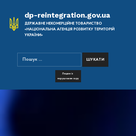
dp-reintegration.gov.ua
ДЕРЖАВНЕ НЕКОМЕРЦІЙНЕ ТОВАРИСТВО
«НАЦІОНАЛЬНА АГЕНЦІЯ РОЗВИТКУ ТЕРИТОРІЙ
УКРАЇНИ»
Пошук:
ПОШУК НА САЙТІ
FONT RESIZER
Людям із
порушенням зору