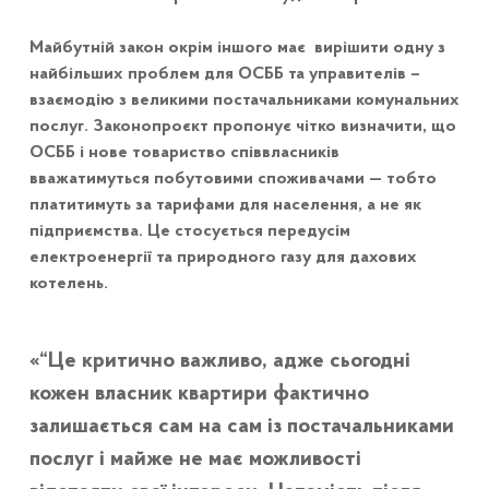
Майбутній закон окрім іншого має вирішити одну з
найбільших проблем для ОСББ та управителів –
взаємодію з великими постачальниками комунальних
послуг. Законопроєкт пропонує чітко визначити, що
ОСББ і нове товариство співвласників
вважатимуться побутовими споживачами — тобто
платитимуть за тарифами для населення, а не як
підприємства. Це стосується передусім
електроенергії та природного газу для дахових
котелень.
“Це критично важливо, адже сьогодні
кожен власник квартири фактично
залишається сам на сам із постачальниками
послуг і майже не має можливості