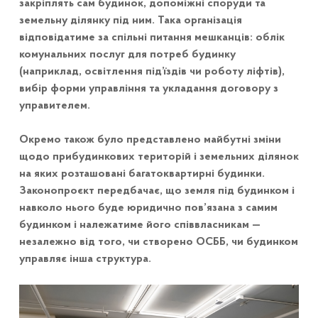
закріплять сам будинок, допоміжні споруди та
земельну ділянку під ним. Така організація
відповідатиме за спільні питання мешканців: облік
комунальних послуг для потреб будинку
(наприклад, освітлення під’їздів чи роботу ліфтів),
вибір форми управління та укладання договору з
управителем.
Окремо також було представлено майбутні зміни
щодо прибудинкових територій і земельних ділянок
на яких розташовані багатоквартирні будинки.
Законопроєкт передбачає, що земля під будинком і
навколо нього буде юридично пов’язана з самим
будинком і належатиме його співвласникам —
незалежно від того, чи створено ОСББ, чи будинком
управляє інша структура.