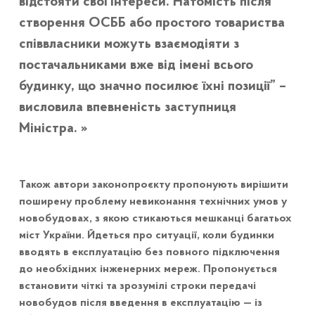
відстояти свої інтереси. Натомість після
створення ОСББ або простого товариства
співвласники можуть взаємодіяти з
постачальниками вже від імені всього
будинку, що значно посилює їхні позиції” –
висловила впевненість заступниця
Міністра.
Також автори законопроєкту пропонують вирішити
поширену проблему невиконання технічних умов у
новобудовах, з якою стикаються мешканці багатьох
міст України. Йдеться про ситуації, коли будинки
вводять в експлуатацію без повного підключення
до необхідних інженерних мереж. Пропонується
встановити чіткі та зрозумілі строки передачі
новобудов після введення в експлуатацію — із