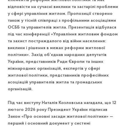
відповісти на сучасні виклики та застарілі проблеми
у сфері управління житлом. Пропозиції створено
також у тісній співпраці з профільними асоціаціями
ОСББ та управителів житла. Презентація відбулася
під час конференції «Управління житловим фондом
та захист постраждалого від війни населення:
виклики і рішення в межах реформи житлової
політики». Захід об’єднав народних депутатів
України, представників Ради Європи та інших
міжнародних організацій, експертів у сфері
житлової політики, представників професійних
асоціацій управителів житла та громадських
організацій.
Під час виступу Наталія Козловська нагадала, що 12
лютого 2026 року Президент України підписав
Закон «Про основні засади житлової політики» —
перший і основний документ у системі