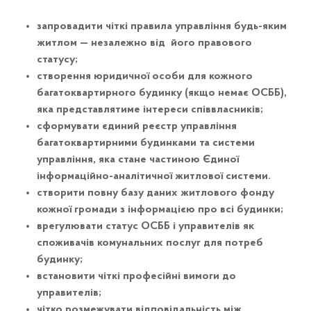
запровадити чіткі правила управління будь-яким
житлом — незалежно від його правового
статусу;
створення юридичної особи для кожного
багатоквартирного будинку (якщо немає ОСББ),
яка представлятиме інтереси співвласників;
сформувати єдиний реєстр управління
багатоквартирними будинками та системи
управління, яка стане частиною Єдиної
інформаційно-аналітичної житлової системи.
створити повну базу даних житлового фонду
кожної громади з інформацією про всі будинки;
врегулювати статус ОСББ і управителів як
споживачів комунальних послуг для потреб
будинку;
встановити чіткі професійні вимоги до
управителів;
чітко розмежувати відповідальність між