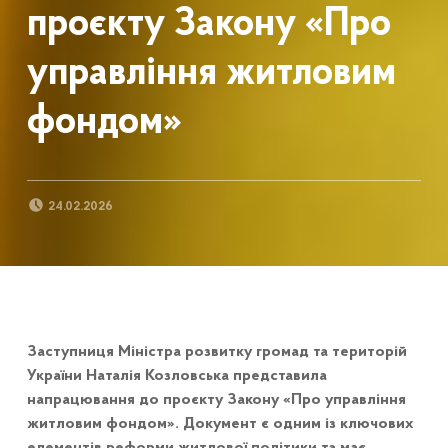
проєкту Закону «Про
управління житловим
фондом»
POSTED ON:
24.02.2026
Заступниця Міністра розвитку громад та територій
України Наталія Козловська представила
напрацювання до проєкту Закону «Про управління
житловим фондом». Документ є одним із ключових
елементів реформи житлової політики та має