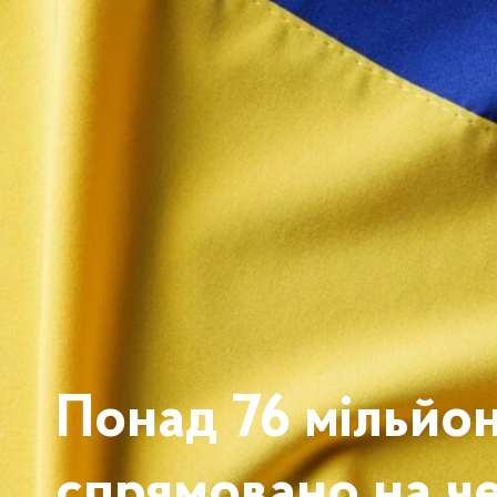
Понад 76 мільйон
спрямовано на че