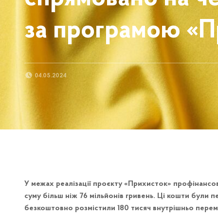
за програмою «П
POSTED ON:
04.05.2024
У межах реалізації проєкту «Прихисток» профінансов
суму більш ніж 76 мільйонів гривень. Ці кошти були п
безкоштовно розмістили 180 тисяч внутрішньо перем