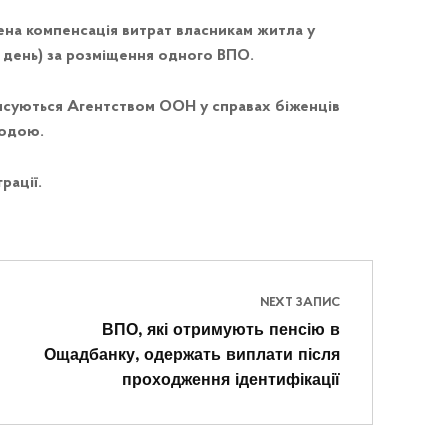
на компенсація витрат власникам житла у
на день) за розміщення одного ВПО.
ансуються Агентством ООН у справах біженців
годою.
рації.
NEXT ЗАПИС
ВПО, які отримують пенсію в
Ощадбанку, одержать виплати після
проходження ідентифікації