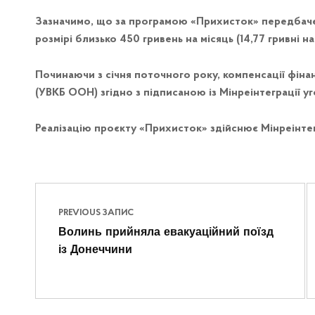
Зазначимо, що за програмою «Прихисток» передбаче
розмірі близько 450 гривень на місяць (14,77 гривні 
Починаючи з січня поточного року, компенсації фін
(УВКБ ООН) згідно з підписаною із Мінреінтеграції у
Реалізацію проєкту «Прихисток» здійснює Мінреінтег
Навігація записів
Skip back to main navigation
PREVIOUS ЗАПИС
Волинь прийняла евакуаційний поїзд
із Донеччини