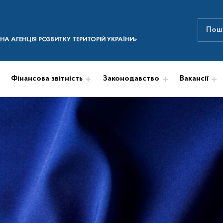
Пошук
ПОШУК НА САЙТІ
А АГЕНЦІЯ РОЗВИТКУ ТЕРИТОРІЙ УКРАЇНИ»
Фінансова звітність
Законодавство
Вакансії