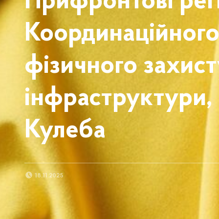
Прифронтові регі
Координаційного
фізичного захист
інфраструктури, 
Кулеба
POSTED ON:
18.11.2025