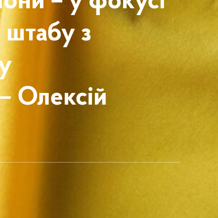
они – у фокусі
 штабу з
у
– Олексій