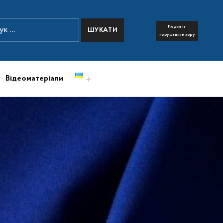
:
Людям із
FONT RESIZER
порушенням зору
Відеоматеріали