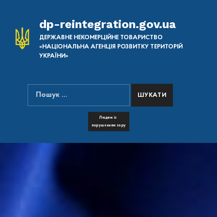
dp-reintegration.gov.ua
ДЕРЖАВНЕ НЕКОМЕРЦІЙНЕ ТОВАРИСТВО
«НАЦІОНАЛЬНА АГЕНЦІЯ РОЗВИТКУ ТЕРИТОРІЙ
УКРАЇНИ»
Пошук:
ПОШУК НА САЙТІ
FONT RESIZER
Людям із
порушенням зору