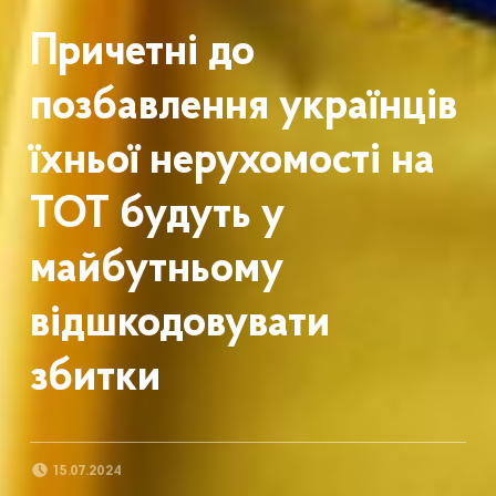
Причетні до
позбавлення українців
їхньої нерухомості на
ТОТ будуть у
майбутньому
відшкодовувати
збитки
POSTED ON:
15.07.2024