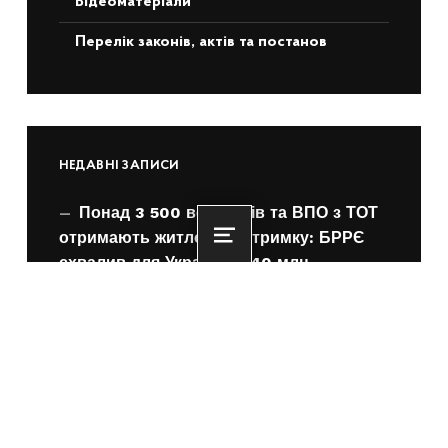
Відеоматеріали
Перелік законів, актів та постанов
НЕДАВНІ ЗАПИСИ
Понад 3 500 ветеранів та ВПО з ТОТ
отримають житлову підтримку: БРРЄ
Menu
схвалив для України €140 млн
22.06.2026
Олексій Кулеба: Вже 3000 родин
придбали житло завдяки житловим
ваучерам для ВПО з ТОТ
22.06.2026
єОселя для ВПО з ТОТ за програмою