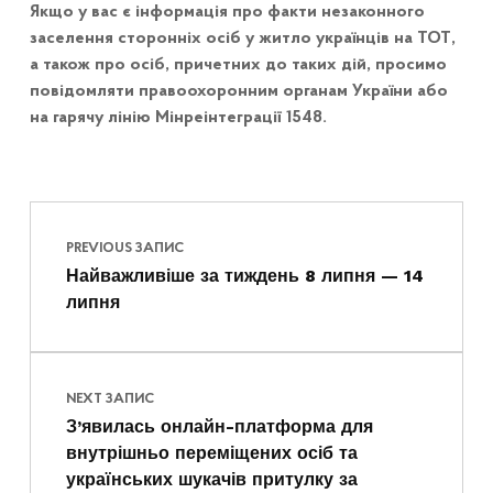
Якщо у вас є інформація про факти незаконного
заселення сторонніх осіб у житло українців на ТОТ,
а також про осіб, причетних до таких дій, просимо
повідомляти правоохоронним органам України або
на гарячу лінію Мінреінтеграції 1548.
Навігація записів
Skip back to main navigation
PREVIOUS ЗАПИС
Найважливіше за тиждень 8 липня — 14
липня
NEXT ЗАПИС
З’явилась онлайн-платформа для
внутрішньо переміщених осіб та
українських шукачів притулку за