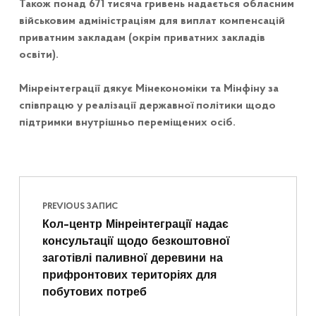
Також понад 671 тисяча гривень надається обласним
військовим адміністраціям для виплат компенсацій
приватним закладам (окрім приватних закладів
освіти).
Мінреінтеграції дякує Мінекономіки та Мінфіну за
співпрацю у реалізації державної політики щодо
підтримки внутрішньо переміщених осіб.
Навігація записів
Skip back to main navigation
PREVIOUS ЗАПИС
Кол-центр Мінреінтеграції надає
консультації щодо безкоштовної
заготівлі паливної деревини на
прифронтових територіях для
побутових потреб