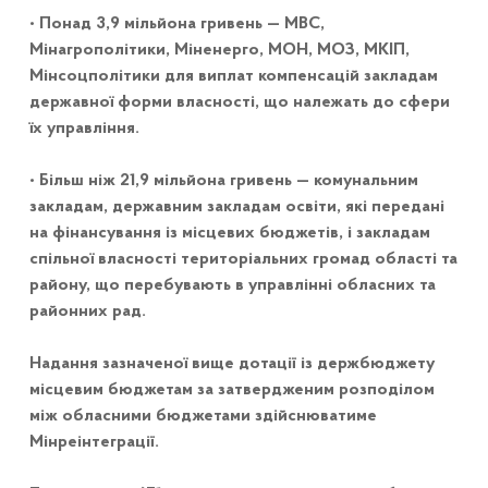
• Понад 3,9 мільйона гривень — МВС,
Мінагрополітики, Міненерго, МОН, МОЗ, МКІП,
Мінсоцполітики для виплат компенсацій закладам
державної форми власності, що належать до сфери
їх управління.
• Більш ніж 21,9 мільйона гривень — комунальним
закладам, державним закладам освіти, які передані
на фінансування із місцевих бюджетів, і закладам
спільної власності територіальних громад області та
району, що перебувають в управлінні обласних та
районних рад.
Надання зазначеної вище дотації із держбюджету
місцевим бюджетам за затвердженим розподілом
між обласними бюджетами здійснюватиме
Мінреінтеграції.