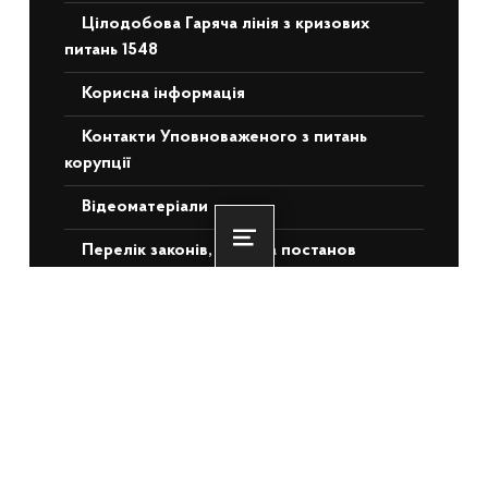
Цілодобова Гаряча лінія з кризових
питань 1548
Корисна інформація
Контакти Уповноваженого з питань
корупції
Відеоматеріали
Перелік законів, актів та постанов
Menu
НЕДАВНІ ЗАПИСИ
Понад 3 500 ветеранів та ВПО з ТОТ
отримають житлову підтримку: БРРЄ