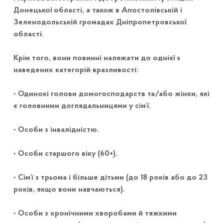
Донецької області, а також в Апостолівській і
Зеленодольській громадах Дніпропетровської
області.
Крім того, вони повинні належати до однієї з
наведених категорій вразливості:
• Одинокі голови домогосподарств та/або жінки, які
є головними доглядальницями у сім’ї.
• Особи з інвалідністю.
• Особи старшого віку (60+).
• Сім’ї з трьома і більше дітьми (до 18 років або до 23
років, якщо вони навчаються).
• Особи з хронічними хворобами й тяжкими