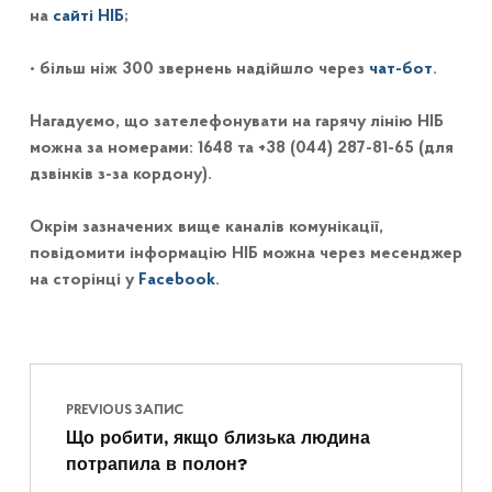
на
сайті НІБ
;
• більш ніж 300 звернень надійшло через
чат-бот
.
Нагадуємо, що зателефонувати на гарячу лінію НІБ
можна за номерами: 1648 та +38 (044) 287-81-65 (для
дзвінків з-за кордону).
Окрім зазначених вище каналів комунікації,
повідомити інформацію НІБ можна через месенджер
на сторінці у
Facebook
.
Навігація записів
Skip back to main navigation
PREVIOUS ЗАПИС
Що робити, якщо близька людина
потрапила в полон?