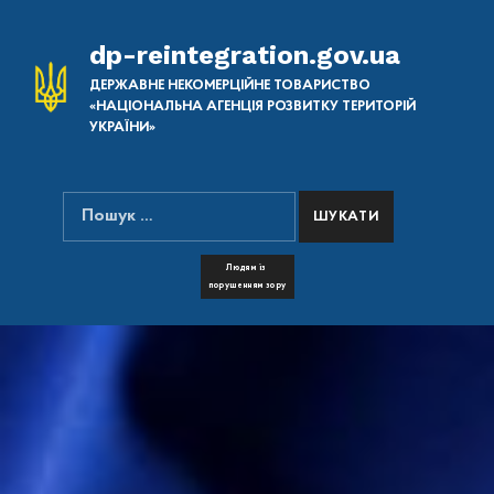
dp-reintegration.gov.ua
ДЕРЖАВНЕ НЕКОМЕРЦІЙНЕ ТОВАРИСТВО
«НАЦІОНАЛЬНА АГЕНЦІЯ РОЗВИТКУ ТЕРИТОРІЙ
УКРАЇНИ»
Пошук:
ПОШУК НА САЙТІ
FONT RESIZER
Людям із
порушенням зору