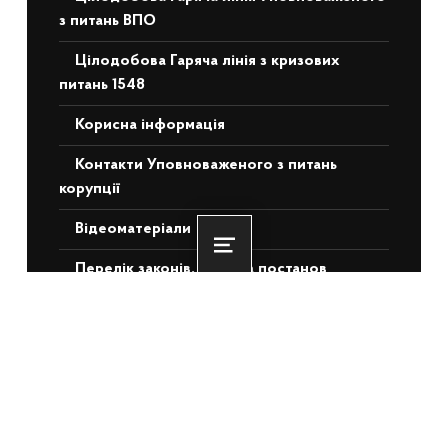
з питань ВПО
Цілодобова Гаряча лінія з кризових
питань 1548
Корисна інформація
Контакти Уповноваженого з питань
корупції
Відеоматеріали
Menu
Перелік законів, актів та постанов
НЕДАВНІ ЗАПИСИ
Понад 3 500 ветеранів та ВПО з ТОТ