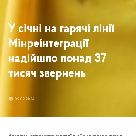
У січні на гарячі лінії
Мінреінтеграції
надійшло понад 37
тисяч звернень
POSTED ON:
09.02.2024
Зокрема, оператори гарячої лінії з кризових питань