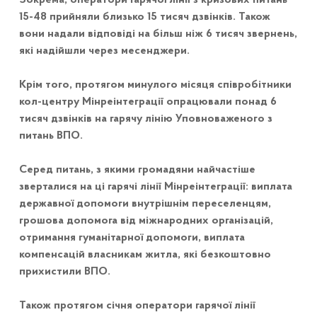
15-48 прийняли близько 15 тисяч дзвінків. Також
вони надали відповіді на більш ніж 6 тисяч звернень,
які надійшли через месенджери.
Крім того, протягом минулого місяця співробітники
кол-центру Мінреінтеграції опрацювали понад 6
тисяч дзвінків на гарячу лінію Уповноваженого з
питань ВПО.
Серед питань, з якими громадяни найчастіше
зверталися на ці гарячі лінії Мінреінтеграції: виплата
державної допомоги внутрішнім переселенцям,
грошова допомога від міжнародних організацій,
отримання гуманітарної допомоги, виплата
компенсацій власникам житла, які безкоштовно
прихистили ВПО.
Також протягом січня оператори гарячої лінії