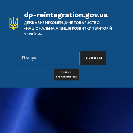
dp-reintegration.gov.ua
ДЕРЖАВНЕ НЕКОМЕРЦІЙНЕ ТОВАРИСТВО
«НАЦІОНАЛЬНА АГЕНЦІЯ РОЗВИТКУ ТЕРИТОРІЙ
УКРАЇНИ»
Пошук:
ПОШУК НА САЙТІ
FONT RESIZER
Людям із
порушенням зору