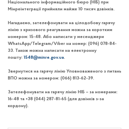
Національного інформаційного бюро (НІБ) при
Мінреінтеграції прийняли майже 10 тисяч дзвінків.
Нагадаємо, зателефонувати на цілодобову гарячу
лінію з кризового реагування можна за коротким
номером: 15-48. Або написати у месенджери
WhatsApp/Telegram/Viber на номер: (096) 078-84-
33. Також можна написати на електронну
пошту:
1548@minre.gov.ua
.
Звернутися на гарячу лінію Уповноваженого з питань
ВПО можна за номером: (066) 813-62-39.
Зателефонувати на гарячу лінію НІБ – за номерами:
16-48 та +38 (044) 287-81-65 (для дзвінків з-за
кордону).
Навігація записів
Skip back to main navigation