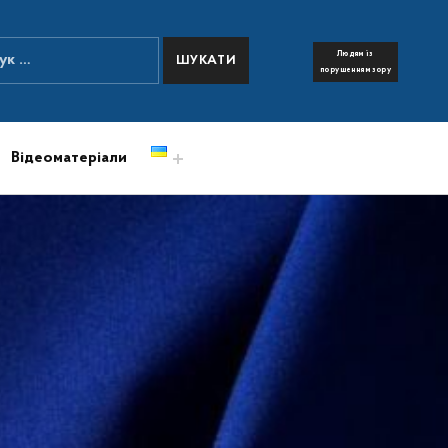
:
Людям із
FONT RESIZER
порушенням зору
Відеоматеріали