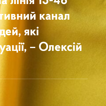
а лінія 15-48
тивний канал
ей, які
ації, – Олексій