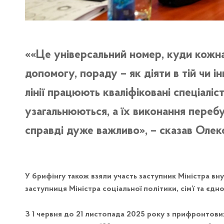
«Це універсальний номер, куди кожн
допомогу, пораду – як діяти в тій чи ін
лінії працюють кваліфіковані спеціаліс
узагальнюються, а їх виконання перебу
справді дуже важливо», – сказав Олекс
У брифінгу також взяли участь заступник Міністра вн
заступниця Міністра соціальної політики, сім’ї та єдно
З 1 червня до 21 листопада 2025 року з прифронтов