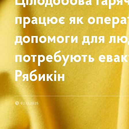
Цілодобова гаряч
працює як опера
допомоги для люд
потребують еваку
Рябикін
POSTED ON:
02.12.2025