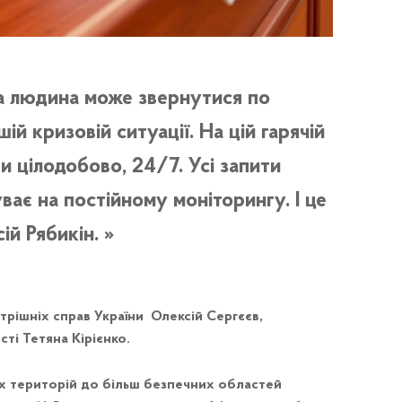
а людина може звернутися по
шій кризовій ситуації. На цій гарячій
ти цілодобово, 24/7. Усі запити
ває на постійному моніторингу. І це
ій Рябикін.
утрішніх справ України Олексій Сергєєв,
сті Тетяна Кірієнко.
их територій до більш безпечних областей