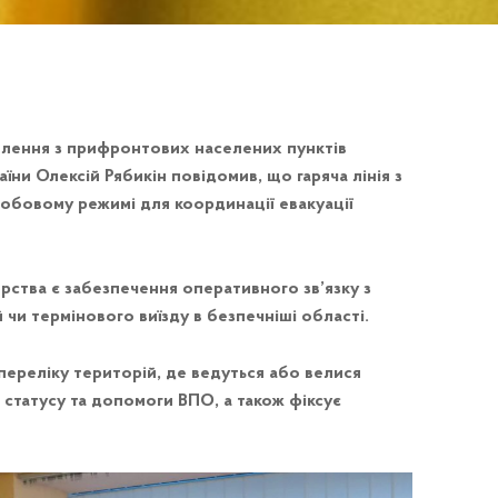
селення з прифронтових населених пунктів
їни Олексій Рябикін повідомив, що гаряча лінія з
обовому режимі для координації евакуації
рства є забезпечення оперативного зв’язку з
 чи термінового виїзду в безпечніші області.
 переліку територій, де ведуться або велися
 статусу та допомоги ВПО, а також фіксує