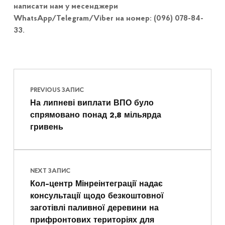
написати нам у месенджери
WhatsApp/Telegram/Viber на номер: (096) 078-84-
33.
Навігація записів
Skip back to main navigation
PREVIOUS ЗАПИС
На липневі виплати ВПО було
спрямовано понад 2,8 мільярда
гривень
NEXT ЗАПИС
Кол-центр Мінреінтеграції надає
консультації щодо безкоштовної
заготівлі паливної деревини на
прифронтових територіях для