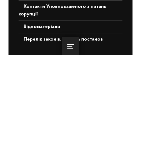
Контакти Уповноваженого з питань
корупції
Відеоматеріали
Перелік законів, актів та постанов
Menu
НЕДАВНІ ЗАПИСИ
Понад 3 500 ветеранів та ВПО з ТОТ
отримають житлову підтримку: БРРЄ
схвалив для України €140 млн
22.06.2026
Олексій Кулеба: Вже 3000 родин
придбали житло завдяки житловим