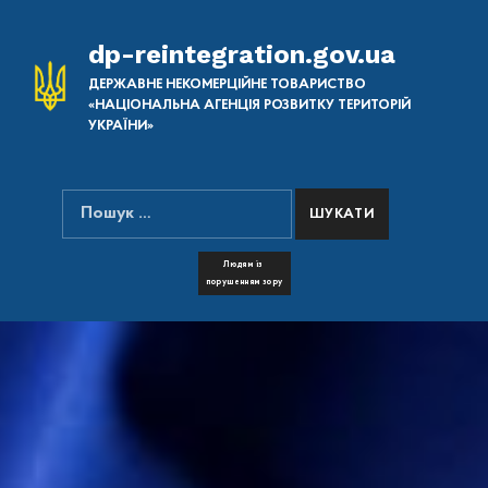
dp-reintegration.gov.ua
ДЕРЖАВНЕ НЕКОМЕРЦІЙНЕ ТОВАРИСТВО
«НАЦІОНАЛЬНА АГЕНЦІЯ РОЗВИТКУ ТЕРИТОРІЙ
УКРАЇНИ»
Пошук:
ПОШУК НА САЙТІ
FONT RESIZER
Людям із
порушенням зору