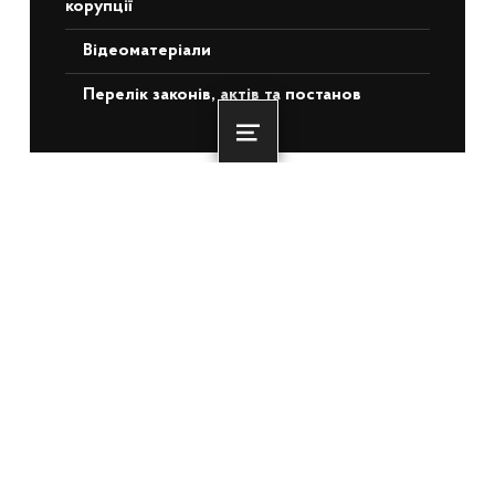
корупції
Відеоматеріали
Перелік законів, актів та постанов
Menu
НЕДАВНІ ЗАПИСИ
Понад 3 500 ветеранів та ВПО з ТОТ
отримають житлову підтримку: БРРЄ
схвалив для України €140 млн
22.06.2026
Олексій Кулеба: Вже 3000 родин
придбали житло завдяки житловим
ваучерам для ВПО з ТОТ
22.06.2026