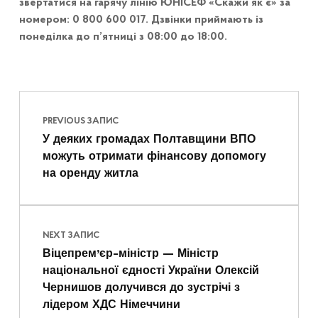
звертатися на гарячу лінію ЮНІСЕФ «Скажи як є» за
номером: 0 800 600 017. Дзвінки приймають із
понеділка до п’ятниці з 08:00 до 18:00.
Навігація записів
Skip back to main navigation
PREVIOUS ЗАПИС
У деяких громадах Полтавщини ВПО
можуть отримати фінансову допомогу
на оренду житла
NEXT ЗАПИС
Віцепрем’єр-міністр — Міністр
національної єдності України Олексій
Чернишов долучився до зустрічі з
лідером ХДС Німеччини