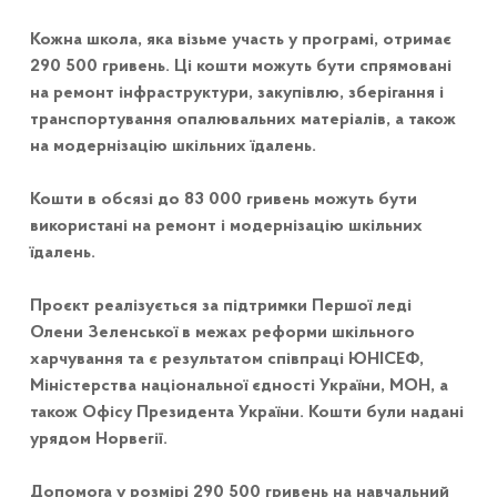
Кожна школа, яка візьме участь у програмі, отримає
290 500 гривень. Ці кошти можуть бути спрямовані
на ремонт інфраструктури, закупівлю, зберігання і
транспортування опалювальних матеріалів, а також
на модернізацію шкільних їдалень.
Кошти в обсязі до 83 000 гривень можуть бути
використані на ремонт і модернізацію шкільних
їдалень.
Проєкт реалізується за підтримки Першої леді
Олени Зеленської в межах реформи шкільного
харчування та є результатом співпраці ЮНІСЕФ,
Міністерства національної єдності України, МОН, а
також Офісу Президента України. Кошти були надані
урядом Норвегії.
Допомога у розмірі 290 500 гривень на навчальний