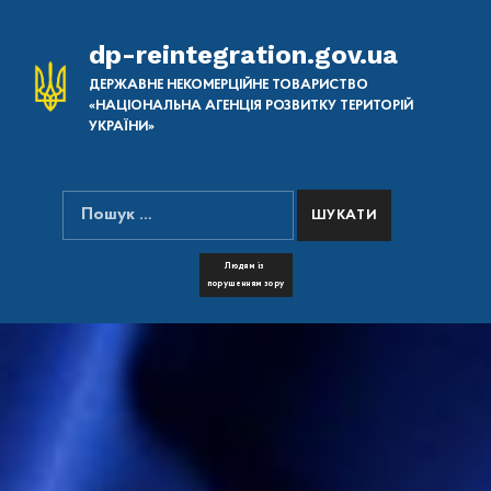
dp-reintegration.gov.ua
ДЕРЖАВНЕ НЕКОМЕРЦІЙНЕ ТОВАРИСТВО
«НАЦІОНАЛЬНА АГЕНЦІЯ РОЗВИТКУ ТЕРИТОРІЙ
УКРАЇНИ»
Пошук:
ПОШУК НА САЙТІ
FONT RESIZER
Людям із
порушенням зору