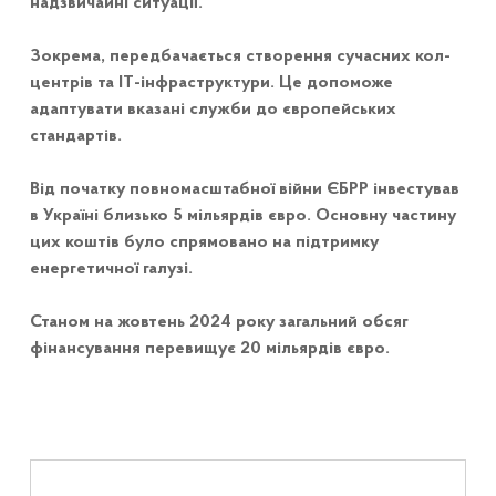
надзвичайні ситуації.
Зокрема, передбачається створення сучасних кол-
центрів та ІТ-інфраструктури. Це допоможе
адаптувати вказані служби до європейських
стандартів.
Від початку повномасштабної війни ЄБРР інвестував
в Україні близько 5 мільярдів євро. Основну частину
цих коштів було спрямовано на підтримку
енергетичної галузі.
Станом на жовтень 2024 року загальний обсяг
фінансування перевищує 20 мільярдів євро.
Навігація записів
Skip back to main navigation