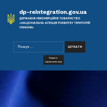
dp-reintegration.gov.ua
ДЕРЖАВНЕ НЕКОМЕРЦІЙНЕ ТОВАРИСТВО
«НАЦІОНАЛЬНА АГЕНЦІЯ РОЗВИТКУ ТЕРИТОРІЙ
УКРАЇНИ»
Пошук:
ПОШУК НА САЙТІ
FONT RESIZER
Людям із
порушенням зору