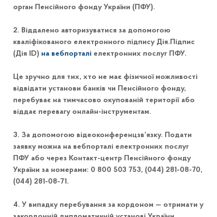
орган Пенсійного фонду України (ПФУ).
2. Віддалено авторизуватися за допомогою
кваліфікованого електронного підпису Дія.Підпис
(Дія ID)
на вебпорталі
електронних послуг ПФУ.
Це зручно для тих, хто не має фізичної можливості
відвідати установи банків чи Пенсійного фонду,
перебуває на тимчасово окупованій території або
віддає перевагу онлайн-інструментам.
3. За допомогою відеоконференцзв’язку. Подати
заявку можна на вебпорталі електронних послуг
ПФУ або через Контакт-центр Пенсійного фонду
України за номерами: 0 800 503 753, (044) 281-08-70,
(044) 281-08-71.
4. У випадку перебування за кордоном — отримати у
закордонній дипломатичній установі України