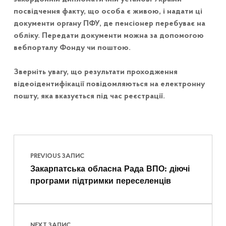
посвідчення факту, що особа є живою, і надати ці
документи органу ПФУ, де пенсіонер перебуває на
обліку. Передати документи можна за допомогою
вебпорталу Фонду чи поштою.
Зверніть увагу, що результати проходження
відеоідентифікації повідомляються на електронну
пошту, яка вказується під час реєстрації.
Навігація записів
Skip back to main navigation
PREVIOUS ЗАПИС
Закарпатська обласна Рада ВПО: діючі
програми підтримки переселенців
NEXT ЗАПИС