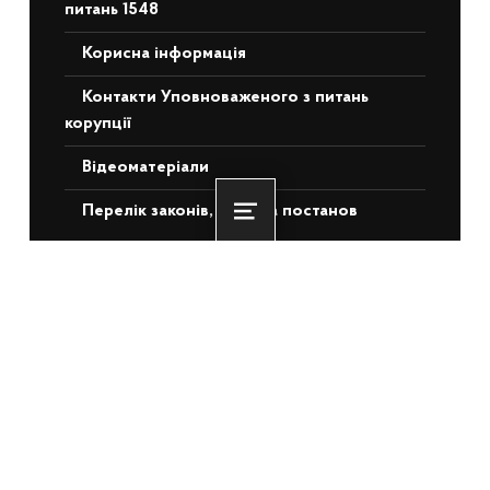
питань 1548
Корисна інформація
Контакти Уповноваженого з питань
корупції
Відеоматеріали
Перелік законів, актів та постанов
Menu
НЕДАВНІ ЗАПИСИ
Понад 3 500 ветеранів та ВПО з ТОТ
отримають житлову підтримку: БРРЄ
схвалив для України €140 млн
22.06.2026