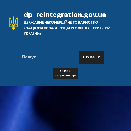
dp-reintegration.gov.ua
ДЕРЖАВНЕ НЕКОМЕРЦІЙНЕ ТОВАРИСТВО
«НАЦІОНАЛЬНА АГЕНЦІЯ РОЗВИТКУ ТЕРИТОРІЙ
УКРАЇНИ»
Пошук:
ПОШУК НА САЙТІ
FONT RESIZER
Людям із
порушенням зору