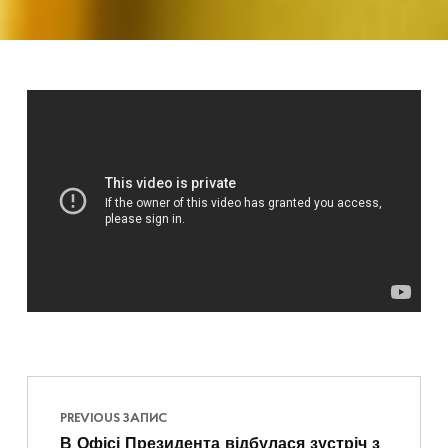
Навігація записів
Skip back to main navigation
PREVIOUS ЗАПИС
В Офісі Президента відбулася зустріч з