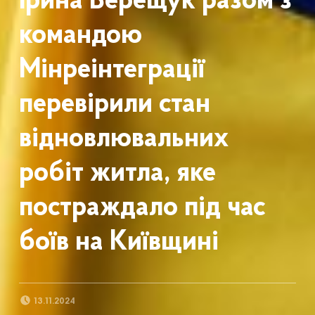
Ірина Верещук разом з
командою
Мінреінтеграції
перевірили стан
відновлювальних
робіт житла, яке
постраждало під час
боїв на Київщині
POSTED ON:
13.11.2024