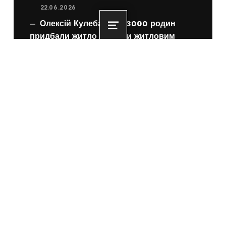
22.06.2026
Олексій Кулеба: Вже 3000 родин
Menu
придбали житло завдяки житловим
ваучерам для ВПО з ТОТ
22.06.2026
єОселя для ВПО з ТОТ за програмою
єВідновлення: схвалено зміни
19.06.2026
Повідомлення про проведення
планових технічних робіт
16.06.2026
Україна офіційно відкрила
переговори з ЄС за Кластером 1
«Основи процесу вступу до
Європейського Союзу»
16.06.2026