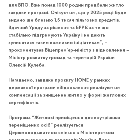
для ВПО. Вже понад 1000 родин придбали житло
завдяки програмі. Очікується, що у 2025 році буде
видано ще близько 1,5 тисяч пільгових кредитів.
Вдячний Уряду за рішення та БРРЄ за те що
стабільно підтримують Україну і не дають
зупинятися таким важливим ініціативам”, –
прокоментував Віцепрем’єр-міністр з відновлення –
Міністр розвитку громад та територій України
Олексій Кулеба.
Нагадаємо, завдяки проєкту HOME у рамках
державної програми єВідновлення реалізуються
компенсації за знищенне житло у формі житлових
сертифікатів.
Програма “Житлові приміщення для внутрішньо
переміщених осіб” реалізується
Держмолодьжитлом спільно з Міністерством