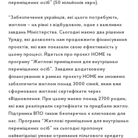
переміщених осіб” (50 мільйонів євро).
“Забезпечення українців, які цього потребують,
житлом – на рівні з відбудовою, одне з важливих
завдань Міністерства. Сьогодні маємо два рішення
Уряду, які дозволять нам продовжити фінансування
проєктів, які вже показали свою ефективність у
цьому процесі. Йдеться про проєкт HOME та
програму “Житлові приміщення для внутрішньо
переміщених осіб”. Завдяки додатковому
фінансуванню в рамках проєкту HOME ми зможемо
забезпечити житлом понад 3000 сімей, яким вже
сформовано житлові сертифікати через
єВідновлення. При цьому маємо понад 2700 родин,
які вже реалізували сертифікати та придбали житло.
Підтримка ВПО також безперечно є ключовою для
нас. Програма “Житлові приміщення для внутрішньо
переміщених осіб” на сьогодні пропонує
найвигідніші умови отримання пільгового кредиту