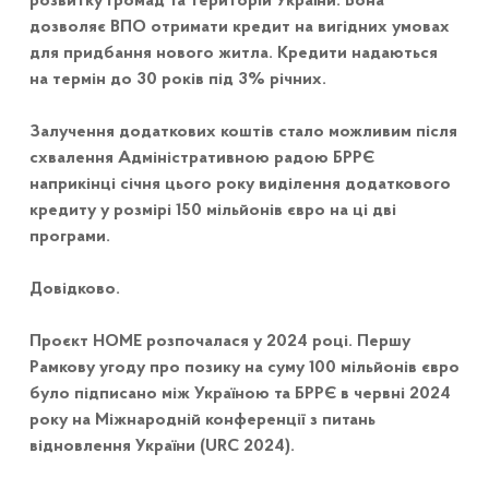
розвитку громад та територій України. Вона
дозволяє ВПО отримати кредит на вигідних умовах
для придбання нового житла. Кредити надаються
на термін до 30 років під 3% річних.
Залучення додаткових коштів стало можливим після
схвалення Адміністративною радою БРРЄ
наприкінці січня цього року виділення додаткового
кредиту у розмірі 150 мільйонів євро на ці дві
програми.
Довідково.
Проєкт HOME розпочалася у 2024 році. Першу
Рамкову угоду про позику на суму 100 мільйонів євро
було підписано між Україною та БРРЄ в червні 2024
року на Міжнародній конференції з питань
відновлення України (URC 2024).