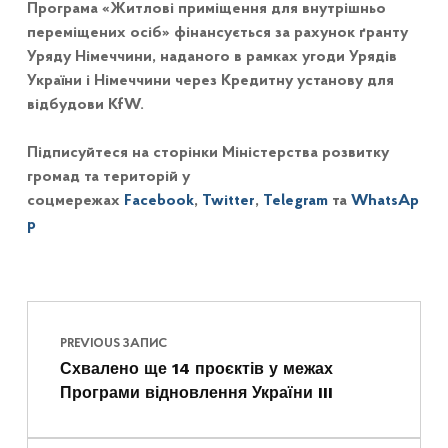
Програма «Житлові приміщення для внутрішньо
переміщених осіб» фінансується за рахунок ґранту
Уряду Німеччини, наданого в рамках угоди Урядів
України і Німеччини через Кредитну установу для
відбудови KfW.
Підписуйтеся на сторінки Міністерства розвитку
громад та територій у
соцмережах
Facebook
,
Twitter
,
Telegram
та
WhatsAp
p
Навігація записів
Skip back to main navigation
PREVIOUS ЗАПИС
Схвалено ще 14 проєктів у межах
Програми відновлення України III