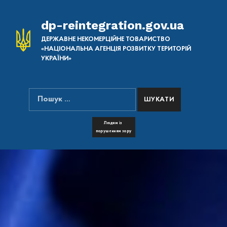
dp-reintegration.gov.ua
ДЕРЖАВНЕ НЕКОМЕРЦІЙНЕ ТОВАРИСТВО
«НАЦІОНАЛЬНА АГЕНЦІЯ РОЗВИТКУ ТЕРИТОРІЙ
УКРАЇНИ»
Пошук:
ПОШУК НА САЙТІ
FONT RESIZER
Людям із
порушенням зору