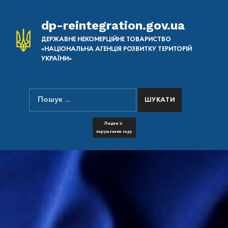
dp-reintegration.gov.ua
ДЕРЖАВНЕ НЕКОМЕРЦІЙНЕ ТОВАРИСТВО
«НАЦІОНАЛЬНА АГЕНЦІЯ РОЗВИТКУ ТЕРИТОРІЙ
УКРАЇНИ»
Пошук:
ПОШУК НА САЙТІ
FONT RESIZER
Людям із
порушенням зору